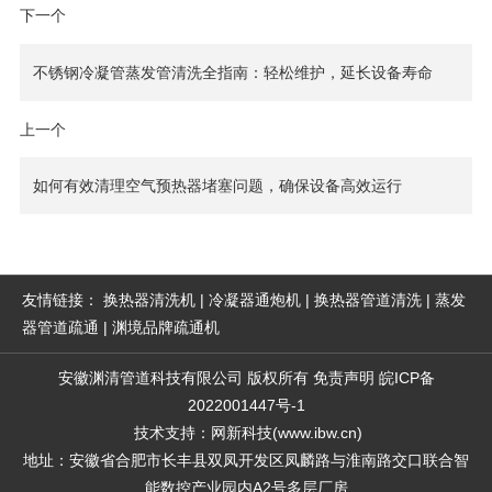
下一个
不锈钢冷凝管蒸发管清洗全指南：轻松维护，延长设备寿命
上一个
如何有效清理空气预热器堵塞问题，确保设备高效运行
友情链接：
换热器清洗机
|
冷凝器通炮机
|
换热器管道清洗
|
蒸发
器管道疏通
|
渊境品牌疏通机
安徽渊清管道科技有限公司
版权所有
免责声明
皖ICP备
2022001447号-1
技术支持
：
网新科技
(
www.ibw.cn
)
地址：安徽省合肥市长丰县双凤开发区凤麟路与淮南路交口联合智
能数控产业园内A2号多层厂房