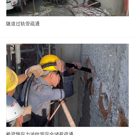
隧道过轨管疏通
桥梁预应力波纹管完全堵死疏通