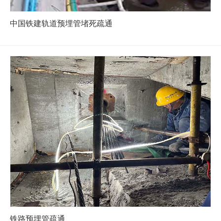
中国铁建轨道预埋管堵死疏通
铁路预埋管疏通