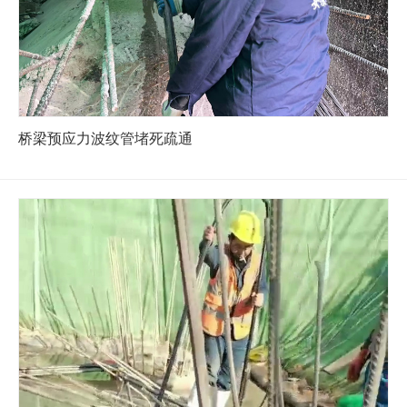
桥梁预应力波纹管堵死疏通