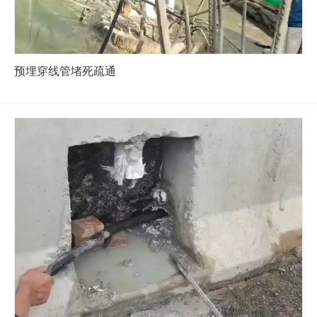
预埋穿线管堵死疏通