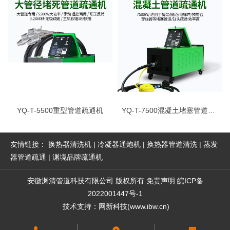
YQ-T-5500重型管道疏通机
YQ-T-7500混凝土堵塞管道疏通机
友情链接：
换热器清洗机
|
冷凝器通炮机
|
换热器管道清洗
|
蒸发
器管道疏通
|
渊境品牌疏通机
安徽渊清管道科技有限公司
版权所有
免责声明
皖ICP备
2022001447号-1
技术支持
：
网新科技
(
www.ibw.cn
)
地址：安徽省合肥市长丰县双凤开发区凤麟路与淮南路交口联合智