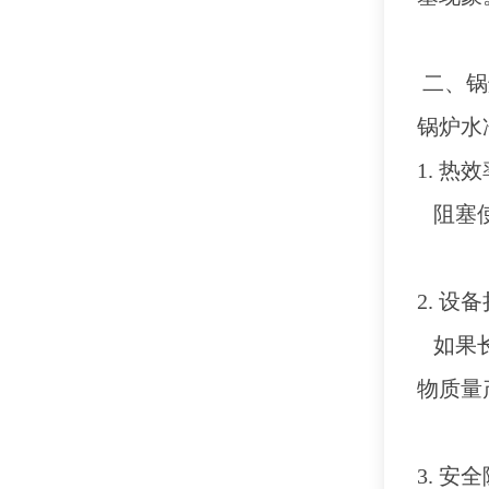
二、锅
锅炉水
1. 热
阻塞
2. 设
如果
物质量
3. 安