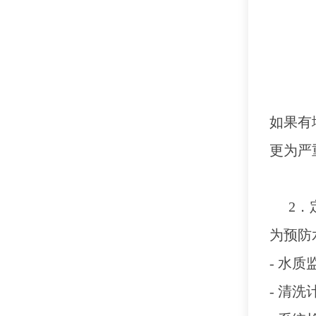
如果有
更为严
2．
为预防
- 水
- 清