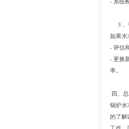
- 系
3．
如果水
- 评
- 更
率。
四、总
锅炉水
的了解
工作。