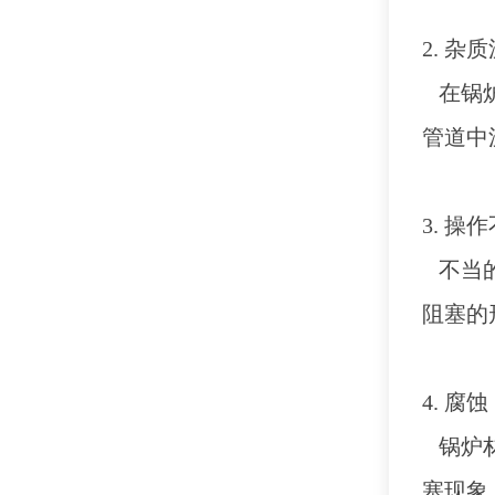
2. 杂
在锅
管道中
3. 操
不当
阻塞的
4. 腐蚀
锅炉
塞现象