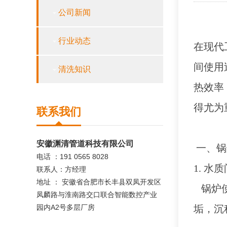
公司新闻
行业动态
在现代
间使用
清洗知识
热效率
得尤为
联系我们
安徽渊清管道科技有限公司
一、锅
电话 ：191 0565 8028
1. 水
联系人：方经理
地址 ： 安徽省合肥市长丰县双凤开发区
锅炉
凤麟路与淮南路交口联合智能数控产业
园内A2号多层厂房
垢，沉