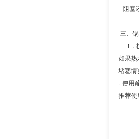
阻塞
三、锅
1．
如果热
堵塞情
- 使
推荐使