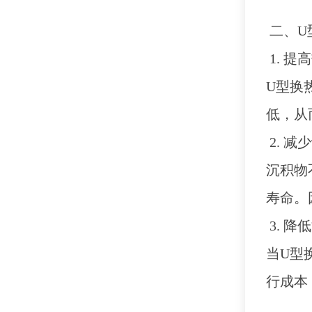
二、
U
1. 提
U型换
低，从
2. 
沉积物
寿命。
3. 降
当
U型
行成本