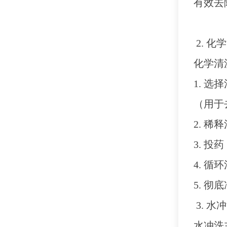
有效去
2. 化
化学清
1. 
（用于
2. 
3. 
4. 
5. 
3. 水
水冲洗