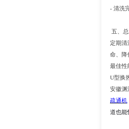
- 清
五、总
定期清
命、降
最佳性
U型换
安徽渊
疏通机
道也能