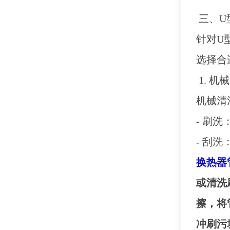
三、
U
针对
U
选择合
1. 机
机械清
- 刷
- 刮
换热器
或清洗
擦，将
冲刷污