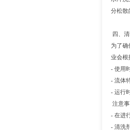
分松散
四、清
为了确
业会根
- 使
- 流
- 运
注意事
- 在
- 清