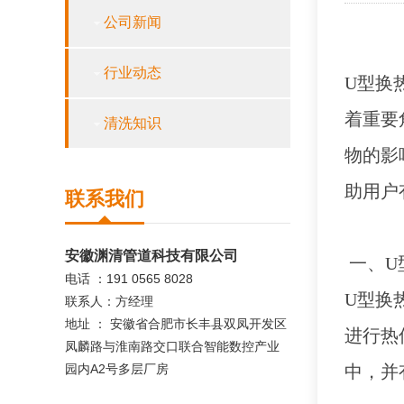
公司新闻
行业动态
U型换
着重要
清洗知识
物的影
助用户
联系我们
安徽渊清管道科技有限公司
一、
U
电话 ：191 0565 8028
U型换
联系人：方经理
地址 ： 安徽省合肥市长丰县双凤开发区
进行热
凤麟路与淮南路交口联合智能数控产业
园内A2号多层厂房
中，并